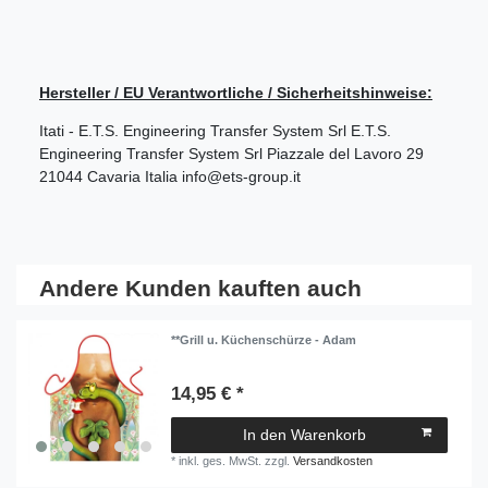
Hersteller / EU Verantwortliche / Sicherheitshinweise:
Itati - E.T.S. Engineering Transfer System Srl
E.T.S.
Engineering Transfer System Srl
Piazzale del Lavoro
29
21044
Cavaria
Italia
info@ets-group.it
Andere Kunden kauften auch
**Grill u. Küchenschürze - Adam
14,95 € *
In den Warenkorb
*
inkl. ges. MwSt.
zzgl.
Versandkosten