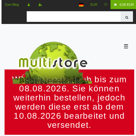
Zum Blog
EUR
0,00 EUR
☰
Wir machen Urlaub bis zum
08.08.2026. Sie können
weiterhin bestellen, jedoch
werden diese erst ab dem
10.08.2026 bearbeitet und
versendet.