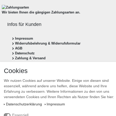
Wir bieten Ihnen die gängigen Zahlungsarten an.
Infos für Kunden
Impressum
Widerrufsbelehrung & Widerrufsformular
AGB
Datenschutz
Zahlung & Versand
Vertrag widerrufen
Cookies
Newsletter anmelden
Wir nutzen Cookies auf unserer Website. Einige von diesen sind
essenziell, während andere uns helfen, diese Website und Ihre
Newsletter
E-MAIL **
Erfahrung zu verbessern. Weitere Informationen zu den von uns
Honig
verwendeten Cookies und Ihren Rechten als Nutzer finden Sie hier:
Hiermit bestätige ich, dass ich die
Daten­schutz­erklärung
gelesen habe. Meine Einwilligung
Daten­schutz­erklärung
Impressum
kann ich jederzeit widerrufen.**
Essenziell