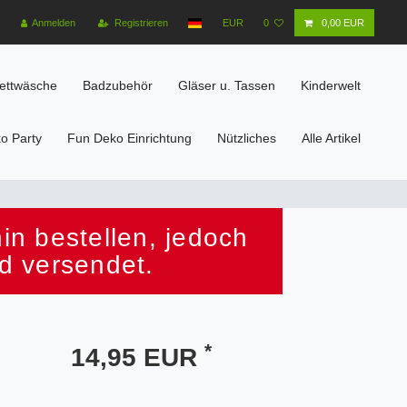
Anmelden
Registrieren
EUR
0
0,00 EUR
ettwäsche
Badzubehör
Gläser u. Tassen
Kinderwelt
o Party
Fun Deko Einrichtung
Nützliches
Alle Artikel
n bestellen, jedoch
d versendet.
*
14,95 EUR