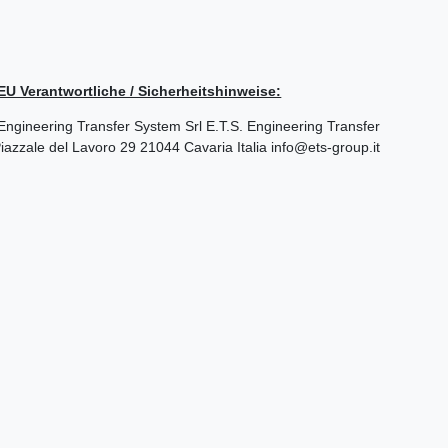
/ EU Verantwortliche / Sicherheitshinweise:
S. Engineering Transfer System Srl
E.T.S. Engineering Transfer
iazzale del Lavoro
29
21044
Cavaria
Italia
info@ets-group.it