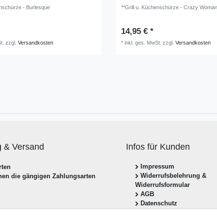
enschürze - Burlesque
**Grill u. Küchenschürze - Crazy Woma
14,95 € *
t.
zzgl.
Versandkosten
*
inkl. ges. MwSt.
zzgl.
Versandkosten
g & Versand
Infos für Kunden
Impressum
Widerrufsbelehrung &
hnen die gängigen Zahlungsarten
Widerrufsformular
AGB
Datenschutz
Zahlung & Versand