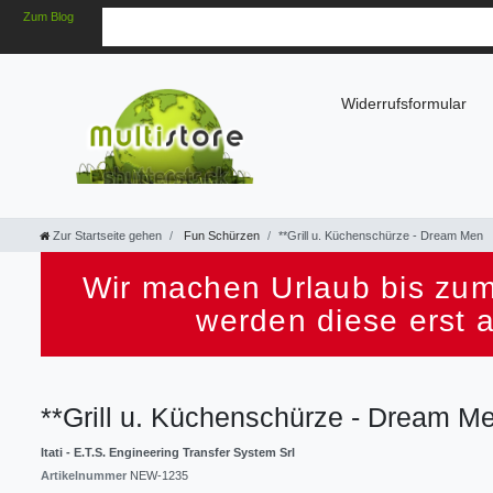
Zum Blog
Widerrufsformular
Zur Startseite gehen
Fun Schürzen
**Grill u. Küchenschürze - Dream Men
Wir machen Urlaub bis zum
werden diese erst 
**Grill u. Küchenschürze - Dream M
Itati - E.T.S. Engineering Transfer System Srl
Artikelnummer
NEW-1235