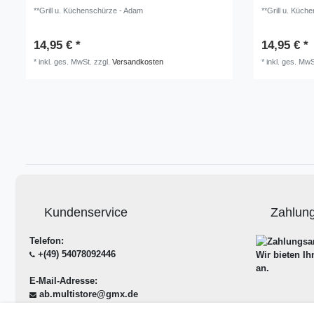
**Grill u. Küchenschürze - Adam
**Grill u. Küch
14,95 € *
14,95 € *
*
inkl. ges. MwSt.
zzgl.
Versandkosten
*
inkl. ges. MwS
Kundenservice
Zahlun
Telefon:
+(49) 54078092446
Wir bieten I
an.
E-Mail-Adresse:
ab.multistore@gmx.de