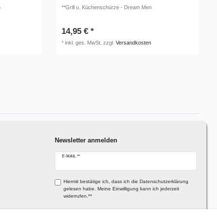
n
**Grill u. Küchenschürze - Dream Men
14,95 € *
*
inkl. ges. MwSt.
zzgl.
Versandkosten
Newsletter anmelden
Newsletter
E-MAIL **
Honig
Hiermit bestätige ich, dass ich die
Daten­schutz­erklärung
gelesen habe. Meine Einwilligung kann ich jederzeit
widerrufen.**