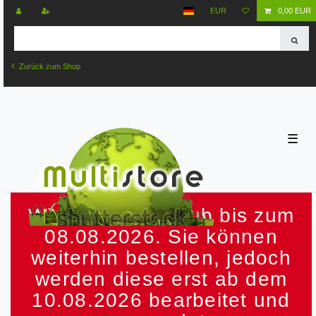
EUR
0,00 EUR
Zurück zum Shop
☰
Wir machen Urlaub bis zum
08.08.2026. Sie können
weiterhin bestellen, jedoch
werden diese erst ab dem
10.08.2026 bearbeitet und