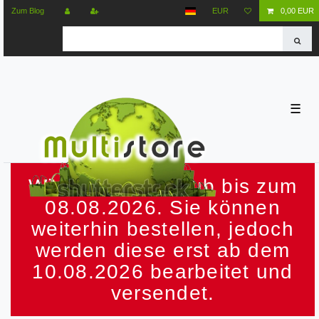
Zum Blog
EUR
0,00 EUR
☰
Wir machen Urlaub bis zum
08.08.2026. Sie können
weiterhin bestellen, jedoch
werden diese erst ab dem
10.08.2026 bearbeitet und
versendet.