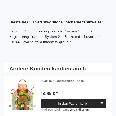
Hersteller / EU Verantwortliche / Sicherheitshinweise:
Itati - E.T.S. Engineering Transfer System Srl
E.T.S.
Engineering Transfer System Srl
Piazzale del Lavoro
29
21044
Cavaria
Italia
info@ets-group.it
Andere Kunden kauften auch
**Grill u. Küchenschürze - Adam
14,95 € *
In den Warenkorb
*
inkl. ges. MwSt.
zzgl.
Versandkosten