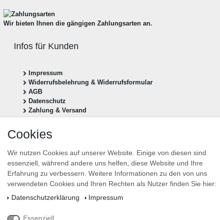
Wir bieten Ihnen die gängigen Zahlungsarten an.
Infos für Kunden
Impressum
Widerrufsbelehrung & Widerrufsformular
AGB
Datenschutz
Zahlung & Versand
Vertrag widerrufen
Cookies
Newsletter anmelden
Wir nutzen Cookies auf unserer Website. Einige von diesen sind
essenziell, während andere uns helfen, diese Website und Ihre
Newsletter
E-MAIL **
Erfahrung zu verbessern. Weitere Informationen zu den von uns
Honig
verwendeten Cookies und Ihren Rechten als Nutzer finden Sie hier:
Hiermit bestätige ich, dass ich die
Daten­schutz­erklärung
gelesen habe. Meine Einwilligung
Daten­schutz­erklärung
Impressum
kann ich jederzeit widerrufen.**
Essenziell