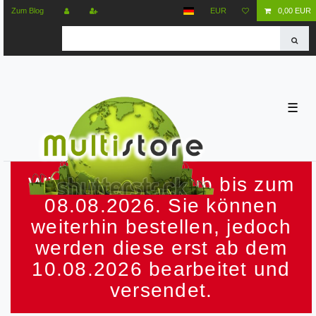
Zum Blog
EUR
0,00 EUR
☰
Wir machen Urlaub bis zum
08.08.2026. Sie können
weiterhin bestellen, jedoch
werden diese erst ab dem
10.08.2026 bearbeitet und
versendet.