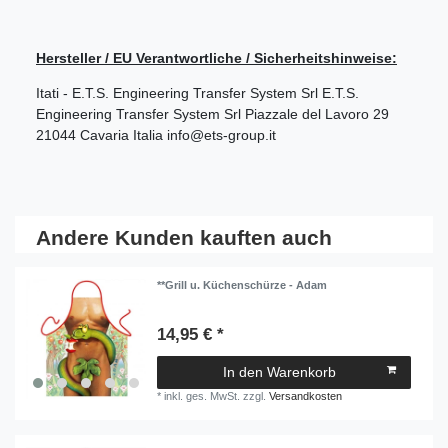
Hersteller / EU Verantwortliche / Sicherheitshinweise:
Itati - E.T.S. Engineering Transfer System Srl
E.T.S.
Engineering Transfer System Srl
Piazzale del Lavoro
29
21044
Cavaria
Italia
info@ets-group.it
Andere Kunden kauften auch
**Grill u. Küchenschürze - Adam
14,95 € *
In den Warenkorb
*
inkl. ges. MwSt.
zzgl.
Versandkosten