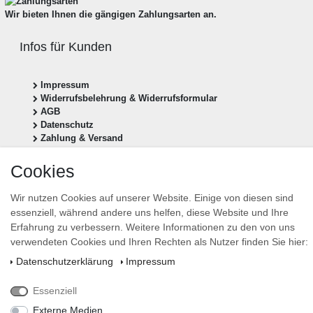
Wir bieten Ihnen die gängigen Zahlungsarten an.
Infos für Kunden
Impressum
Widerrufsbelehrung & Widerrufsformular
AGB
Datenschutz
Zahlung & Versand
Vertrag widerrufen
Cookies
Newsletter anmelden
Wir nutzen Cookies auf unserer Website. Einige von diesen sind
essenziell, während andere uns helfen, diese Website und Ihre
Newsletter
E-MAIL **
Erfahrung zu verbessern. Weitere Informationen zu den von uns
Honig
verwendeten Cookies und Ihren Rechten als Nutzer finden Sie hier:
Hiermit bestätige ich, dass ich die
Daten­schutz­erklärung
gelesen habe. Meine Einwilligung
Daten­schutz­erklärung
Impressum
kann ich jederzeit widerrufen.**
Essenziell
Abonnieren
Externe Medien