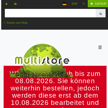
EUR
0,00 EUR
Zurück zum Shop
☰
Wir machen Urlaub bis zum
08.08.2026. Sie können
weiterhin bestellen, jedoch
werden diese erst ab dem
10.08.2026 bearbeitet und