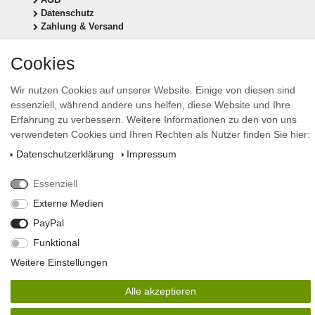
Datenschutz
Zahlung & Versand
Vertrag widerrufen
Cookies
Newsletter anmelden
Wir nutzen Cookies auf unserer Website. Einige von diesen sind
essenziell, während andere uns helfen, diese Website und Ihre
Newsletter
E-MAIL **
Honig
Erfahrung zu verbessern. Weitere Informationen zu den von uns
verwendeten Cookies und Ihren Rechten als Nutzer finden Sie hier:
Hiermit bestätige ich, dass ich die
Daten­schutz­erklärung
gelesen habe. Meine Einwilligung
Daten­schutz­erklärung
Impressum
kann ich jederzeit widerrufen.**
Essenziell
Abonnieren
Externe Medien
** Hierbei handelt es sich um ein Pflichtfeld.
PayPal
design by stevens-design
Funktional
© Copyright 2026 | Alle Rechte vorbehalten.
Weitere Einstellungen
Alle akzeptieren