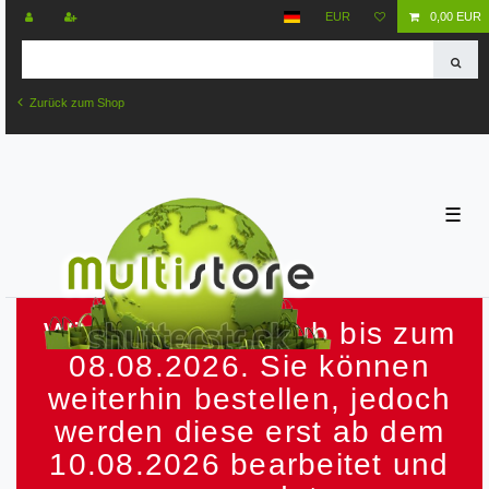
EUR
0,00 EUR
Zurück zum Shop
☰
Wir machen Urlaub bis zum
08.08.2026. Sie können
weiterhin bestellen, jedoch
werden diese erst ab dem
10.08.2026 bearbeitet und