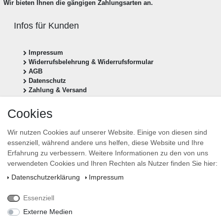
Wir bieten Ihnen die gängigen Zahlungsarten an.
Infos für Kunden
Impressum
Widerrufsbelehrung & Widerrufsformular
AGB
Datenschutz
Zahlung & Versand
Vertrag widerrufen
Cookies
Newsletter anmelden
Wir nutzen Cookies auf unserer Website. Einige von diesen sind
essenziell, während andere uns helfen, diese Website und Ihre
Newsletter
E-MAIL **
Erfahrung zu verbessern. Weitere Informationen zu den von uns
Honig
verwendeten Cookies und Ihren Rechten als Nutzer finden Sie hier:
Hiermit bestätige ich, dass ich die
Daten­schutz­erklärung
gelesen habe. Meine Einwilligung
Daten­schutz­erklärung
Impressum
kann ich jederzeit widerrufen.**
Essenziell
Abonnieren
Externe Medien
** Hierbei handelt es sich um ein Pflichtfeld.