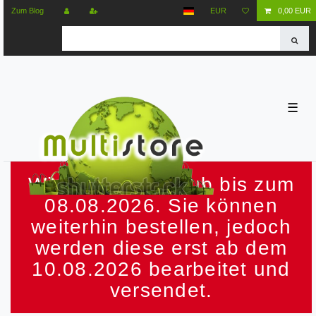
Zum Blog
EUR
0,00 EUR
☰
Wir machen Urlaub bis zum
08.08.2026. Sie können
weiterhin bestellen, jedoch
werden diese erst ab dem
10.08.2026 bearbeitet und
versendet.