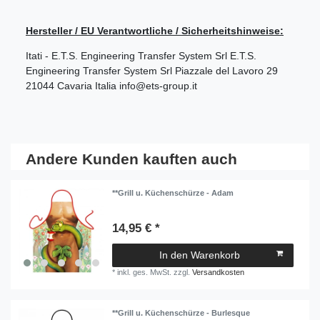
Hersteller / EU Verantwortliche / Sicherheitshinweise:
Itati - E.T.S. Engineering Transfer System Srl
E.T.S.
Engineering Transfer System Srl
Piazzale del Lavoro
29
21044
Cavaria
Italia
info@ets-group.it
Andere Kunden kauften auch
**Grill u. Küchenschürze - Adam
14,95 € *
In den Warenkorb
*
inkl. ges. MwSt.
zzgl.
Versandkosten
**Grill u. Küchenschürze - Burlesque