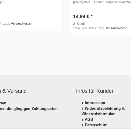
ger
[Paket] Bart u. Homer Simpson Solar Wac
14,99 € *
t.
zzgl.
Versandkosten
2
Stück
*
inkl. ges. MwSt.
zzgl.
Versandkosten
g & Versand
Infos für Kunden
Impressum
Widerrufsbelehrung &
hnen die gängigen Zahlungsarten
Widerrufsformular
AGB
Datenschutz
Zahlung & Versand