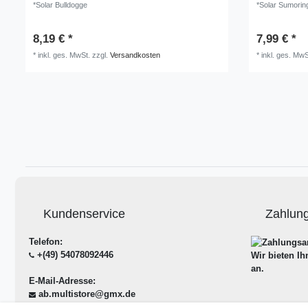
*Solar Bulldogge
*Solar Sumorin
8,19 € *
7,99 € *
*
inkl. ges. MwSt.
zzgl.
Versandkosten
*
inkl. ges. MwS
Kundenservice
Zahlun
Telefon:
+(49) 54078092446
Wir bieten I
an.
E-Mail-Adresse:
ab.multistore@gmx.de