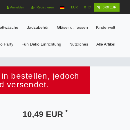
Anmelden
Registrieren
EUR
0
0,00 EUR
ettwäsche
Badzubehör
Gläser u. Tassen
Kinderwelt
o Party
Fun Deko Einrichtung
Nützliches
Alle Artikel
n bestellen, jedoch
d versendet.
*
10,49 EUR