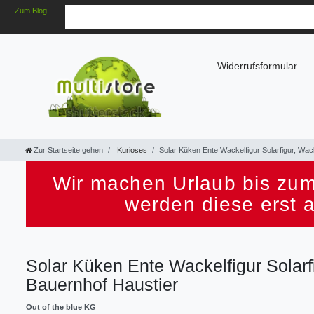
Zum Blog
Widerrufsformular
Zur Startseite gehen
Kurioses
Solar Küken Ente Wackelfigur Solarfigur, Wac
Wir machen Urlaub bis zum
werden diese erst 
Solar Küken Ente Wackelfigur Solarf
Bauernhof Haustier
Out of the blue KG