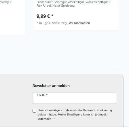
kelfigur
Dinosaurier Solarfigur Wackelfigur, Wackelkopffigur T-
Rex Urzeit Natur Spielzeug
9,99 € *
*
inkl. ges. MwSt.
zzgl.
Versandkosten
Newsletter anmelden
Newsletter
E-MAIL **
Honig
Hiermit bestätige ich, dass ich die
Daten­schutz­erklärung
gelesen habe. Meine Einwilligung kann ich jederzeit
widerrufen.**