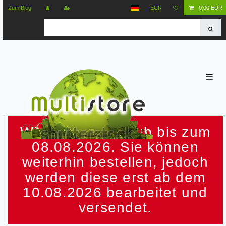
Zum Blog
EUR
0,00 EUR
☰
Wir machen Urlaub bis zum
08.08.2026. Sie können
weiterhin bestellen, jedoch
werden diese erst ab dem
10.08.2026 bearbeitet und
versendet.