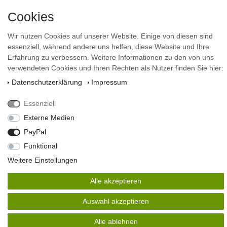
Vertrag widerrufen
Cookies
Newsletter anmelden
Wir nutzen Cookies auf unserer Website. Einige von diesen sind
essenziell, während andere uns helfen, diese Website und Ihre
Newsletter
E-MAIL **
Honig
Erfahrung zu verbessern. Weitere Informationen zu den von uns
verwendeten Cookies und Ihren Rechten als Nutzer finden Sie hier:
Hiermit bestätige ich, dass ich die
Daten­schutz­erklärung
gelesen habe. Meine Einwilligung
Daten­schutz­erklärung
Impressum
kann ich jederzeit widerrufen.**
Essenziell
Abonnieren
Externe Medien
** Hierbei handelt es sich um ein Pflichtfeld.
PayPal
design by stevens-design
Funktional
© Copyright 2026 | Alle Rechte vorbehalten.
Weitere Einstellungen
Alle akzeptieren
Auswahl akzeptieren
Alle ablehnen