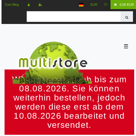
Zum Blog
EUR
0,00 EUR
☰
Wir machen Urlaub bis zum
08.08.2026. Sie können
weiterhin bestellen, jedoch
werden diese erst ab dem
10.08.2026 bearbeitet und
versendet.