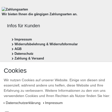
Wir bieten Ihnen die gängigen Zahlungsarten an.
Infos für Kunden
Impressum
Widerrufsbelehrung & Widerrufsformular
AGB
Datenschutz
Zahlung & Versand
Vertrag widerrufen
Cookies
Newsletter anmelden
Wir nutzen Cookies auf unserer Website. Einige von diesen sind
essenziell, während andere uns helfen, diese Website und Ihre
Newsletter
E-MAIL **
Erfahrung zu verbessern. Weitere Informationen zu den von uns
Honig
verwendeten Cookies und Ihren Rechten als Nutzer finden Sie hier:
Hiermit bestätige ich, dass ich die
Daten­schutz­erklärung
gelesen habe. Meine Einwilligung
Daten­schutz­erklärung
Impressum
kann ich jederzeit widerrufen.**