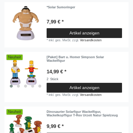
*Solar Sumoringer
7,99 € *
Artikel anzeigen
*
inkl. ges. MwSt.
zzgl.
Versandkosten
Neuheit
[Paket] Bart u. Homer Simpson Solar
Wackelfigur
14,99 € *
2
Stück
Artikel anzeigen
*
inkl. ges. MwSt.
zzgl.
Versandkosten
Neuheit
Dinosaurier Solarfigur Wackelfigur,
Wackelkopffigur T-Rex Urzeit Natur Spielzeug
9,99 € *