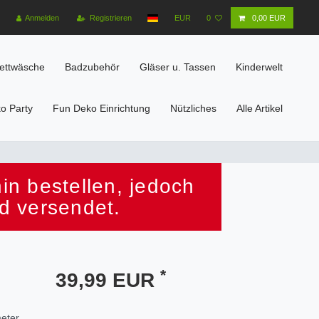
Anmelden
Registrieren
EUR
0
0,00 EUR
ettwäsche
Badzubehör
Gläser u. Tassen
Kinderwelt
o Party
Fun Deko Einrichtung
Nützliches
Alle Artikel
n bestellen, jedoch
d versendet.
*
39,99 EUR
meter