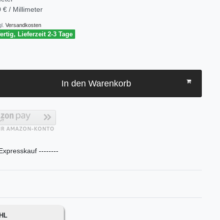
 € / Millimeter
l.
Versandkosten
rtig, Lieferzeit 2-3 Tage
In den Warenkorb
 Expresskauf --------
DHL