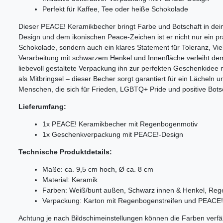
Perfekt für Kaffee, Tee oder heiße Schokolade
Dieser PEACE! Keramikbecher bringt Farbe und Botschaft in dein
Design und dem ikonischen Peace-Zeichen ist er nicht nur ein pra
Schokolade, sondern auch ein klares Statement für Toleranz, Vi
Verarbeitung mit schwarzem Henkel und Innenfläche verleiht de
liebevoll gestaltete Verpackung ihn zur perfekten Geschenkidee 
als Mitbringsel – dieser Becher sorgt garantiert für ein Lächeln
Menschen, die sich für Frieden, LGBTQ+ Pride und positive Bots
Lieferumfang:
1x PEACE! Keramikbecher mit Regenbogenmotiv
1x Geschenkverpackung mit PEACE!-Design
Technische Produktdetails:
Maße: ca. 9,5 cm hoch, Ø ca. 8 cm
Material: Keramik
Farben: Weiß/bunt außen, Schwarz innen & Henkel, Re
Verpackung: Karton mit Regenbogenstreifen und PEACE
Achtung je nach Bildschimeinstellungen können die Farben verfäl