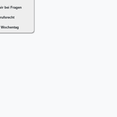
ir bei Fragen
rufsrecht
n Wochentag