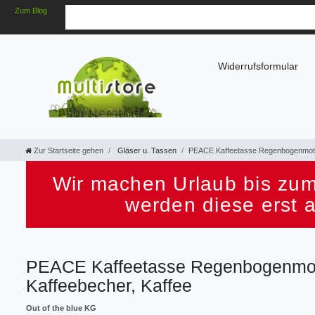
Zum Blog
Widerrufsformular
Zur Startseite gehen
Gläser u. Tassen
PEACE Kaffeetasse Regenbogenmotiv f
Wir machen Urlaub bis zum
werden diese erst 
PEACE Kaffeetasse Regenbogenmotiv 
Kaffeebecher, Kaffee
Out of the blue KG