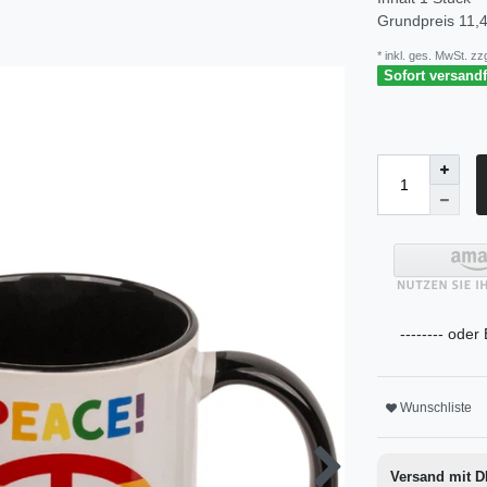
Grundpreis
11,4
* inkl. ges. MwSt. zzg
Sofort versandfe
-------- oder
Wunschliste
Versand mit 