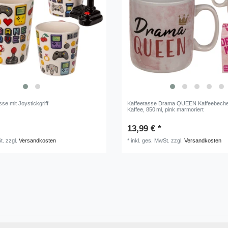
e mit Joystickgriff
Kaffeetasse Drama QUEEN Kaffeebeche
Kaffee, 850 ml, pink marmoriert
13,99 € *
t.
zzgl.
Versandkosten
*
inkl. ges. MwSt.
zzgl.
Versandkosten