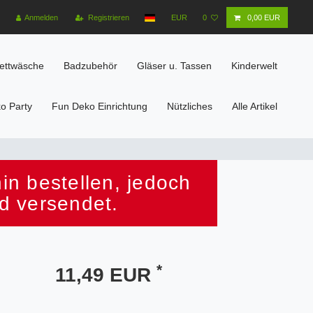
Anmelden
Registrieren
EUR
0
0,00 EUR
ettwäsche
Badzubehör
Gläser u. Tassen
Kinderwelt
o Party
Fun Deko Einrichtung
Nützliches
Alle Artikel
n bestellen, jedoch
d versendet.
*
11,49 EUR