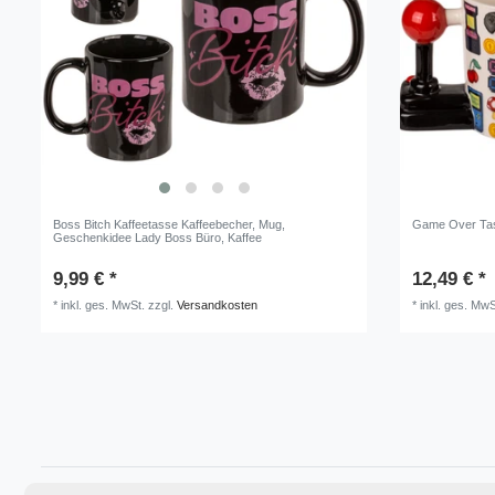
Boss Bitch Kaffeetasse Kaffeebecher, Mug,
Game Over Tass
Geschenkidee Lady Boss Büro, Kaffee
9,99 € *
12,49 € *
*
inkl. ges. MwSt.
zzgl.
Versandkosten
*
inkl. ges. MwS