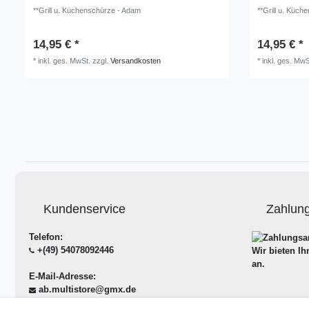
**Grill u. Küchenschürze - Adam
**Grill u. Küche
14,95 € *
14,95 € *
*
inkl. ges. MwSt.
zzgl.
Versandkosten
*
inkl. ges. MwS
Kundenservice
Zahlun
Telefon:
+(49) 54078092446
Wir bieten I
an.
E-Mail-Adresse:
ab.multistore@gmx.de