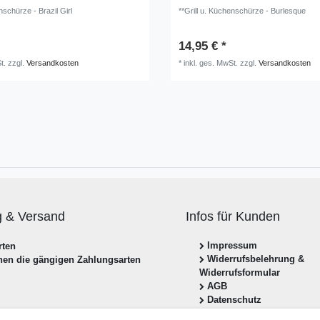
nschürze - Brazil Girl
**Grill u. Küchenschürze - Burlesque
14,95 € *
t.
zzgl.
Versandkosten
*
inkl. ges. MwSt.
zzgl.
Versandkosten
g & Versand
Infos für Kunden
Impressum
Widerrufsbelehrung &
hnen die gängigen Zahlungsarten
Widerrufsformular
AGB
Datenschutz
Zahlung & Versand