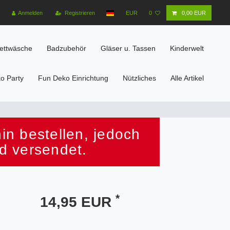
Anmelden
Registrieren
EUR
0
0,00 EUR
ettwäsche
Badzubehör
Gläser u. Tassen
Kinderwelt
o Party
Fun Deko Einrichtung
Nützliches
Alle Artikel
n bestellen, jedoch
d versendet.
*
14,95 EUR