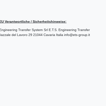
/ EU Verantwortliche / Sicherheitshinweise:
S. Engineering Transfer System Srl
E.T.S. Engineering Transfer
iazzale del Lavoro
29
21044
Cavaria
Italia
info@ets-group.it