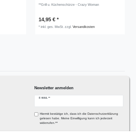
**Grill u. Küchenschürze - Crazy Woman
14,95 € *
*
inkl. ges. MwSt.
zzgl.
Versandkosten
Newsletter anmelden
Newsletter
E-MAIL **
Honig
Hiermit bestätige ich, dass ich die
Daten­schutz­erklärung
gelesen habe. Meine Einwilligung kann ich jederzeit
widerrufen.**