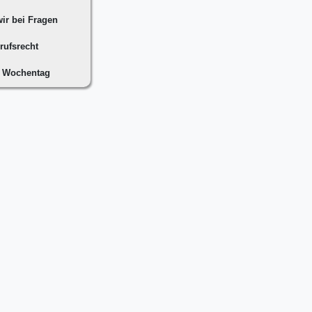
ir bei Fragen
rufsrecht
n Wochentag