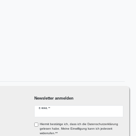
Newsletter anmelden
Newsletter
E-MAIL **
Honig
Hiermit bestätige ich, dass ich die
Daten­schutz­erklärung
gelesen habe. Meine Einwilligung kann ich jederzeit
widerrufen.**