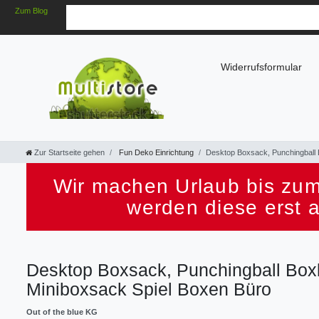
Zum Blog
Widerrufsformular
Zur Startseite gehen
Fun Deko Einrichtung
Desktop Boxsack, Punchingball 
Wir machen Urlaub bis zum
werden diese erst 
Desktop Boxsack, Punchingball Boxb
Miniboxsack Spiel Boxen Büro
Out of the blue KG