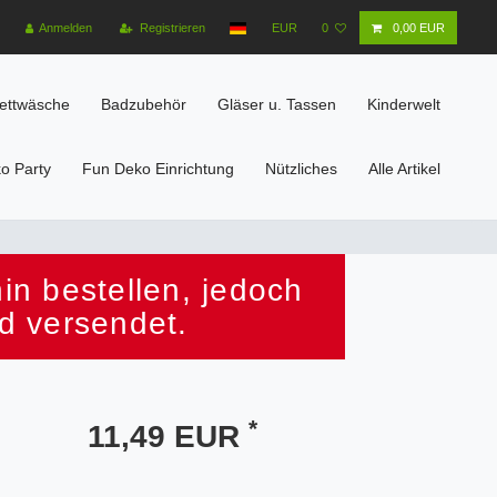
Anmelden
Registrieren
EUR
0
0,00 EUR
ettwäsche
Badzubehör
Gläser u. Tassen
Kinderwelt
o Party
Fun Deko Einrichtung
Nützliches
Alle Artikel
n bestellen, jedoch
d versendet.
*
11,49 EUR