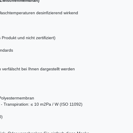
r-Zwischenmembran
)
aschtemperaturen desinfizierend wirkend
Produkt und nicht zertifiziert)
andards
verfälscht bei Ihnen dargestellt werden
: Polyestermembran
- Transpiration: ≤ 10 m2Pa / W (ISO 11092)
0)