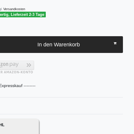
l.
Versandkosten
rtig, Lieferzeit 2-3 Tage
In den Warenkorb
 Expresskauf --------
DHL