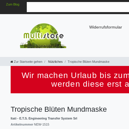
Zum Blog
Widerrufsformular
Zur Startseite gehen
Nützliches
Tropische Blüten Mundmaske
Wir machen Urlaub bis zum
werden diese erst 
Tropische Blüten Mundmaske
Itati - E.T.S. Engineering Transfer System Srl
Artikelnummer
NEW-1515