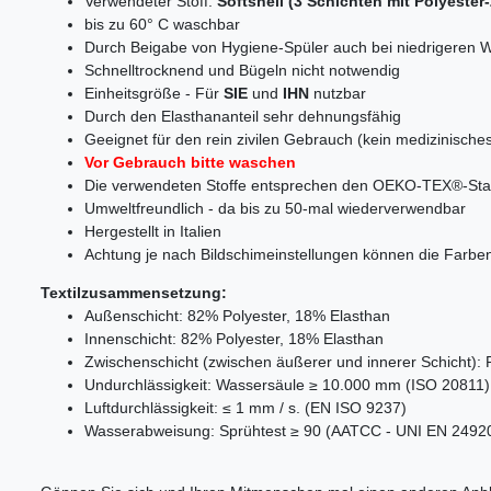
Verwendeter Stoff:
Softshell
(
3
Schichten mit Polyeste
bis zu 60° C waschbar
Durch Beigabe von Hygiene-Spüler auch bei niedrigeren W
Schnelltrocknend und Bügeln nicht notwendig
Einheitsgröße - Für
SIE
und
IHN
nutzbar
Durch den Elasthananteil sehr dehnungsfähig
Geeignet für den rein zivilen Gebrauch (kein medizinisches 
Vor Gebrauch bitte waschen
Die verwendeten Stoffe entsprechen den OEKO-TEX®-St
Umweltfreundlich - da bis zu 50-mal wiederverwendbar
Hergestellt in Italien
Achtung je nach Bildschimeinstellungen können die Farben 
Textilzusammensetzung:
Außenschicht: 82% Polyester, 18% Elasthan
Innenschicht: 82% Polyester, 18% Elasthan
Zwischenschicht (zwischen äußerer und innerer Schicht)
Undurchlässigkeit: Wassersäule ≥ 10.000 mm (ISO 20811) 
Luftdurchlässigkeit: ≤ 1 mm / s. (EN ISO 9237)
Wasserabweisung: Sprühtest ≥ 90 (AATCC - UNI EN 2492