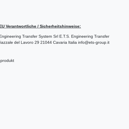
/ EU Verantwortliche / Sicherheitshinweise:
S. Engineering Transfer System Srl
E.T.S. Engineering Transfer
iazzale del Lavoro
29
21044
Cavaria
Italia
info@ets-group.it
nprodukt