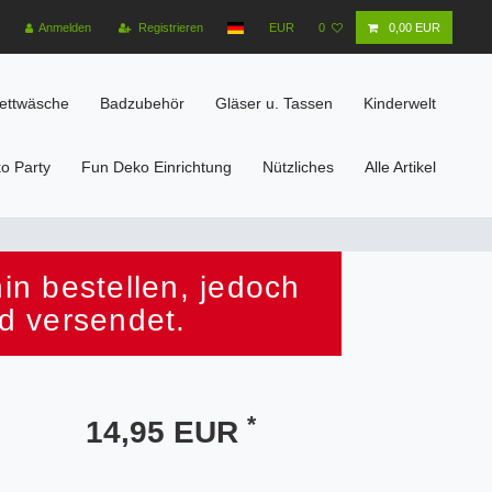
Anmelden
Registrieren
EUR
0
0,00 EUR
ettwäsche
Badzubehör
Gläser u. Tassen
Kinderwelt
o Party
Fun Deko Einrichtung
Nützliches
Alle Artikel
n bestellen, jedoch
d versendet.
*
14,95 EUR