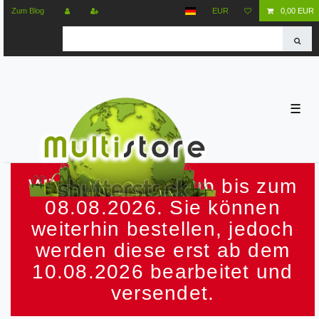
Zum Blog
EUR
0,00 EUR
☰
Wir machen Urlaub bis zum
08.08.2026. Sie können
weiterhin bestellen, jedoch
werden diese erst ab dem
10.08.2026 bearbeitet und
versendet.