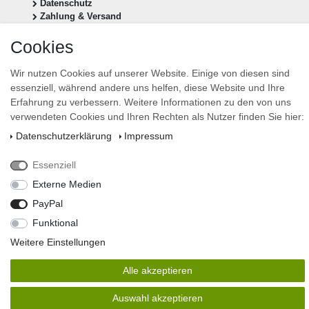
Datenschutz
Zahlung & Versand
Cookies
Vertrag widerrufen
Newsletter anmelden
Wir nutzen Cookies auf unserer Website. Einige von diesen sind
essenziell, während andere uns helfen, diese Website und Ihre
Newsletter
E-MAIL **
Erfahrung zu verbessern. Weitere Informationen zu den von uns
Honig
verwendeten Cookies und Ihren Rechten als Nutzer finden Sie hier:
Hiermit bestätige ich, dass ich die
Daten­schutz­erklärung
gelesen habe. Meine Einwilligung
Daten­schutz­erklärung
Impressum
kann ich jederzeit widerrufen.**
Essenziell
Abonnieren
Externe Medien
** Hierbei handelt es sich um ein Pflichtfeld.
PayPal
design by stevens-design
Funktional
© Copyright 2026 | Alle Rechte vorbehalten.
Weitere Einstellungen
Alle akzeptieren
Auswahl akzeptieren