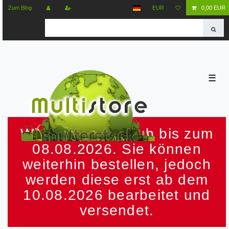
Zum Blog
EUR
0,00 EUR
☰
Wir machen Urlaub bis zum
08.08.2026. Sie können
weiterhin bestellen, jedoch
werden diese erst ab dem
10.08.2026 bearbeitet und
versendet.