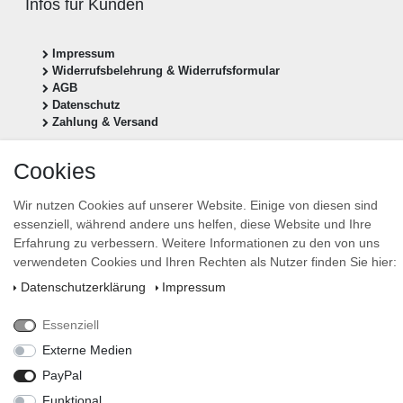
Infos für Kunden
Impressum
Widerrufsbelehrung & Widerrufsformular
AGB
Datenschutz
Zahlung & Versand
Vertrag widerrufen
Cookies
Newsletter anmelden
Wir nutzen Cookies auf unserer Website. Einige von diesen sind
Newsletter
essenziell, während andere uns helfen, diese Website und Ihre
E-MAIL **
Honig
Erfahrung zu verbessern. Weitere Informationen zu den von uns
verwendeten Cookies und Ihren Rechten als Nutzer finden Sie hier:
Hiermit bestätige ich, dass ich die
Daten­schutz­erklärung
gelesen habe. Meine Einwilligung
kann ich jederzeit widerrufen.**
Daten­schutz­erklärung
Impressum
Essenziell
Abonnieren
Externe Medien
** Hierbei handelt es sich um ein Pflichtfeld.
PayPal
design by stevens-design
Funktional
© Copyright 2026 | Alle Rechte vorbehalten.