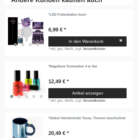
*LED Folienballon bunt
6,99 € *
In den Warenkorb
*
inkl. ges. MwSt.
zzgl.
Versandkosten
*Nagellack Textmarker 4 er Set
12,49 € *
Artikel anzeigen
*
inkl. ges. MwSt.
zzgl.
Versandkosten
*Selbst Umrührende Tasse, Thermo beschichtet
20,49 € *