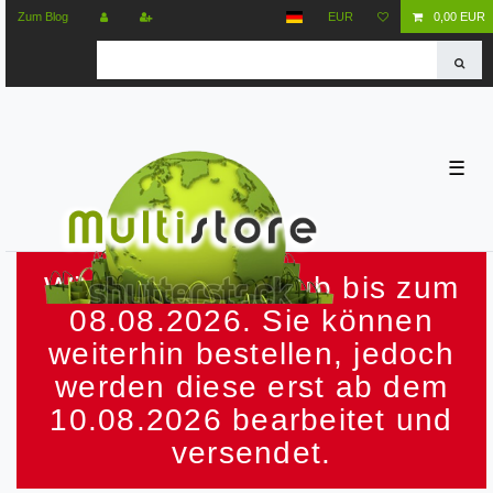
Zum Blog
EUR
0,00 EUR
☰
Wir machen Urlaub bis zum
08.08.2026. Sie können
weiterhin bestellen, jedoch
werden diese erst ab dem
10.08.2026 bearbeitet und
versendet.