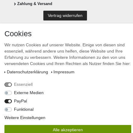
Zahlung & Versand
Vertrag widerrufen
Newsletter anmelden
Cookies
Newsletter
E-MAIL **
Honig
Wir nutzen Cookies auf unserer Website. Einige von diesen sind
essenziell, während andere uns helfen, diese Website und Ihre
Hiermit bestätige ich, dass ich die
Daten­schutz­erklärung
gelesen habe. Meine Einwilligung
Erfahrung zu verbessern. Weitere Informationen zu den von uns
kann ich jederzeit widerrufen.**
verwendeten Cookies und Ihren Rechten als Nutzer finden Sie hier:
Abonnieren
Daten­schutz­erklärung
Impressum
** Hierbei handelt es sich um ein Pflichtfeld.
Essenziell
design by stevens-design
Externe Medien
© Copyright 2026 | Alle Rechte vorbehalten.
PayPal
Funktional
Weitere Einstellungen
Alle akzeptieren