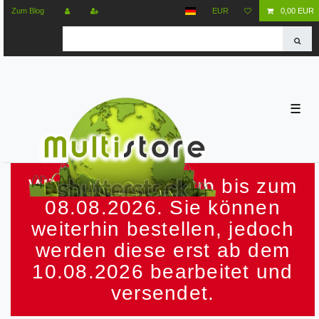
Zum Blog
EUR
0,00 EUR
☰
Wir machen Urlaub bis zum
08.08.2026. Sie können
weiterhin bestellen, jedoch
werden diese erst ab dem
10.08.2026 bearbeitet und
versendet.