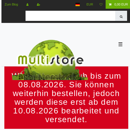
Zum Blog
EUR
0,00 EUR
☰
Wir machen Urlaub bis zum
08.08.2026. Sie können
weiterhin bestellen, jedoch
werden diese erst ab dem
10.08.2026 bearbeitet und
versendet.