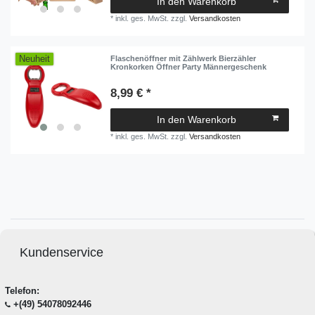
In den Warenkorb
*
inkl. ges. MwSt.
zzgl.
Versandkosten
Neuheit
Flaschenöffner mit Zählwerk Bierzähler
Kronkorken Öffner Party Männergeschenk
8,99 € *
In den Warenkorb
*
inkl. ges. MwSt.
zzgl.
Versandkosten
Kundenservice
Telefon:
+(49) 54078092446