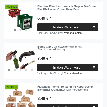
Neuheit
Bierkiste Flaschenöffner mit Magnet Bieröffner
Bier Bierkasten Öffner Party Fest
6,49 € *
In den Warenkorb
*
inkl. ges. MwSt.
zzgl.
Versandkosten
Bottle Cap Gun Flaschenöffner mit
Abschussvorrichtung
7,49 € *
In den Warenkorb
*
inkl. ges. MwSt.
zzgl.
Versandkosten
Neuheit
Flaschenöffner m. Holzgriff im Hobel Design
Bieröffner Kronkorken Männergeschenk
8,49 € *