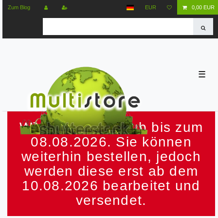
Zum Blog
EUR
0,00 EUR
☰
Wir machen Urlaub bis zum
08.08.2026. Sie können
weiterhin bestellen, jedoch
werden diese erst ab dem
10.08.2026 bearbeitet und
versendet.