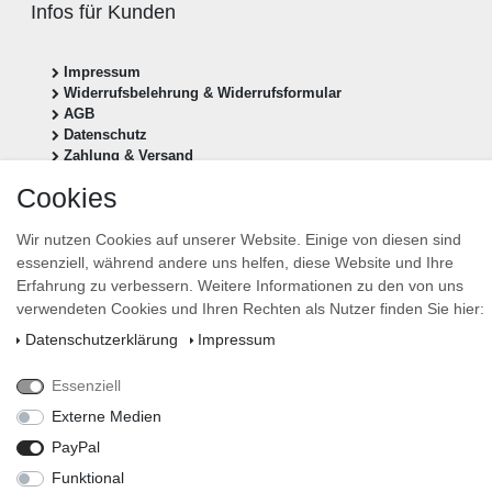
Infos für Kunden
Impressum
Widerrufsbelehrung & Widerrufsformular
AGB
Datenschutz
Zahlung & Versand
Cookies
Vertrag widerrufen
Wir nutzen Cookies auf unserer Website. Einige von diesen sind
Newsletter anmelden
essenziell, während andere uns helfen, diese Website und Ihre
Newsletter
E-MAIL **
Erfahrung zu verbessern. Weitere Informationen zu den von uns
Honig
verwendeten Cookies und Ihren Rechten als Nutzer finden Sie hier:
Daten­schutz­erklärung
Impressum
Hiermit bestätige ich, dass ich die
Daten­schutz­erklärung
gelesen habe. Meine Einwilligung
kann ich jederzeit widerrufen.**
Essenziell
Abonnieren
Externe Medien
** Hierbei handelt es sich um ein Pflichtfeld.
PayPal
design by stevens-design
Funktional